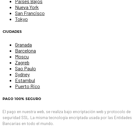
Paises Bajos
Nueva York
San Francisco
Tokyo
CIUDADES
Granada
Barcelona
Moscu
Zagreb
Sao Paulo
Sydney
Estambul
Puerto Rico
PAGO 100% SEGURO
El pago en nuestra web, se realiza bajo encriptación web y protocolo de
seguridad SSL. La misma tecnología encriptada usada por las Entidades
Bancarias en todo el mundo.