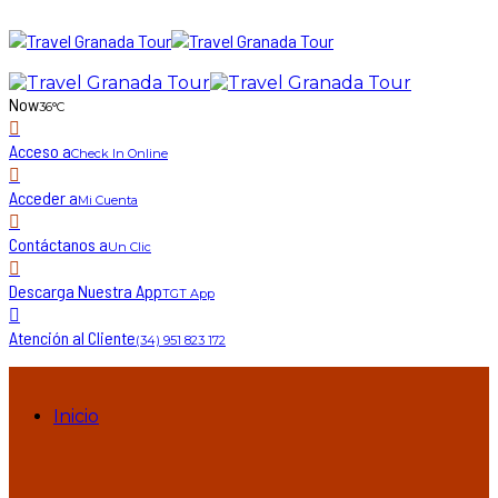
Now
36°C
Acceso a
Check In Online
Acceder a
Mi Cuenta
Contáctanos a
Un Clic
Descarga Nuestra App
TGT App
Atención al Cliente
(34) 951 823 172
Inicio