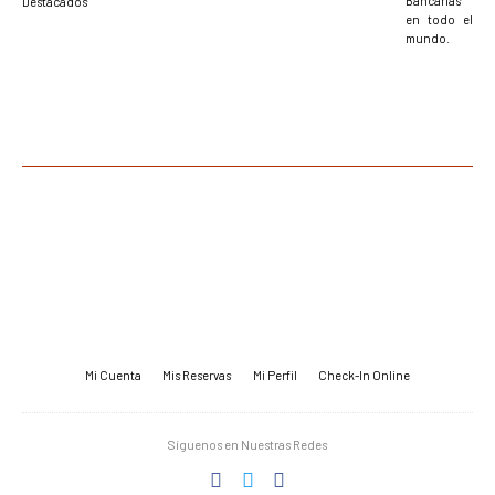
Bancarias
Destacados
en todo el
mundo.
Mi Cuenta
Mis Reservas
Mi Perfil
Check-In Online
Síguenos en Nuestras Redes