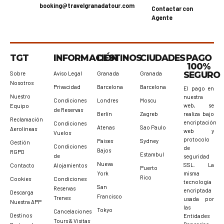
booking@travelgranadatour.com
Contactar con
Agente
TGT
INFORMACIÓN
DESTINOS
CIUDADES
PAGO
100%
SEGURO
Sobre
Aviso Legal
Granada
Granada
Nosotros
Privacidad
Barcelona
Barcelona
El pago en
Nuestro
nuestra
Condiciones
Londres
Moscu
web, se
Equipo
de Reservas
realiza bajo
Berlín
Zagreb
Reclamación
encriptación
Condiciones
Atenas
Sao Paulo
Aerolíneas
web y
Vuelos
protocolo
Paises
Sydney
Gestión
Condiciones
de
Bajos
RGPD
Estambul
de
seguridad
Nueva
SSL. La
Contacto
Alojamientos
Puerto
misma
York
Rico
Cookies
Condiciones
tecnología
San
Reservas
encriptada
Descarga
Francisco
Trenes
usada por
Nuestra APP
las
Tokyo
Cancelaciones
Destinos
Entidades
Tours & Visitas