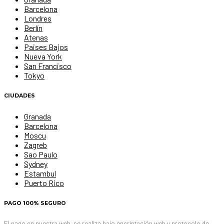
Barcelona
Londres
Berlín
Atenas
Paises Bajos
Nueva York
San Francisco
Tokyo
CIUDADES
Granada
Barcelona
Moscu
Zagreb
Sao Paulo
Sydney
Estambul
Puerto Rico
PAGO 100% SEGURO
El pago en nuestra web, se realiza bajo encriptación web y protocolo de