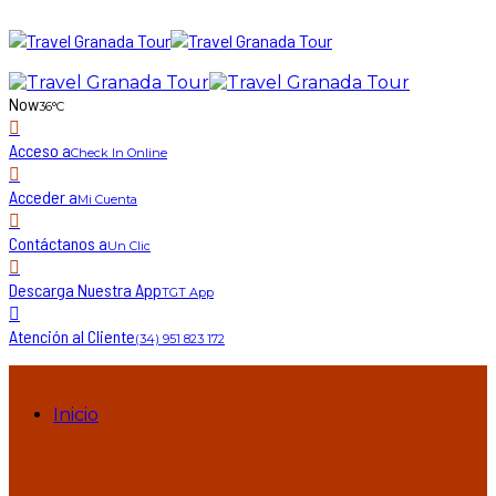
Now
36°C
Acceso a
Check In Online
Acceder a
Mi Cuenta
Contáctanos a
Un Clic
Descarga Nuestra App
TGT App
Atención al Cliente
(34) 951 823 172
Inicio