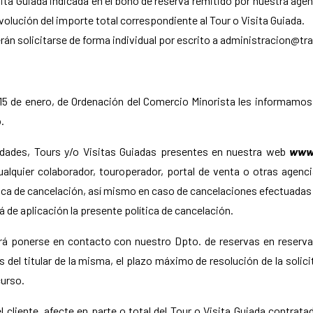
sita Guiada indicada en el bono de reserva remitido por nuestra agen
volución del importe total correspondiente al Tour o Visita Guiada.
rán solicitarse de forma individual por escrito a administracion@t
e 15 de enero, de Ordenación del Comercio Minorista les informamo
.
vidades, Tours y/o Visitas Guiadas presentes en nuestra web
www.
ualquier colaborador, touroperador, portal de venta o otras agenc
ica de cancelación, así mismo en caso de cancelaciones efectuadas p
á de aplicación la presente política de cancelación.
berá ponerse en contacto con nuestro Dpto. de reservas en reserv
os del titular de la misma, el plazo máximo de resolución de la sol
curso.
el cliente, afecte en parte o total del Tour o Visita Guiada contrat