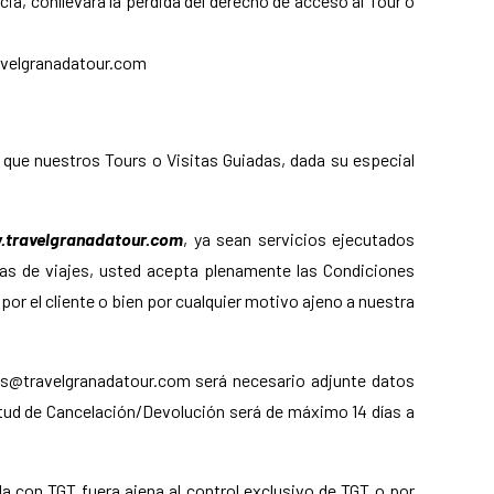
cia, conllevará la pérdida del derecho de acceso al Tour o
ravelgranadatour.com
s que nuestros Tours o Visitas Guiadas, dada su especial
travelgranadatour.com
, ya sean servicios ejecutados
ias de viajes, usted acepta plenamente las Condiciones
or el cliente o bien por cualquier motivo ajeno a nuestra
as@travelgranadatour.com será necesario adjunte datos
icitud de Cancelación/Devolución será de máximo 14 días a
ada con TGT fuera ajena al control exclusivo de TGT o por