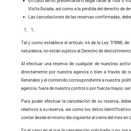
En caso de no presentarse o llegar tarde al Tour o Vi
Visita Guiada, así como a la pérdida del derecho de de
Las cancelaciones de las reservas confirmadas, debe
Tal y como establece el artículo 44 de la Ley 7/1996, d
naturaleza, no están sujetos al Derecho de desistimiento
Al efectuar una reserva de cualquier de nuestras acti
directamente por nuestra agencia o bien a través de c
Generales y el contenido correspondiente a nuestra polít
agencia, fuera de nuestro control o por fuerza mayor, ser
Para poder efectuar la cancelación de su reserva, de
relativos a su reserva, así como los datos identificativ
contar desde el mismo día siguiente al cierre del mes en 
En el caso en el que la cancelación solicitada o no por 