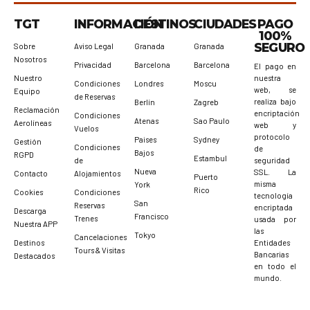
TGT
INFORMACIÓN
DESTINOS
CIUDADES
PAGO
100%
SEGURO
Sobre
Aviso Legal
Granada
Granada
Nosotros
Privacidad
Barcelona
Barcelona
El pago en
Nuestro
nuestra
Condiciones
Londres
Moscu
web, se
Equipo
de Reservas
realiza bajo
Berlín
Zagreb
Reclamación
encriptación
Condiciones
Atenas
Sao Paulo
Aerolíneas
web y
Vuelos
protocolo
Paises
Sydney
Gestión
Condiciones
de
Bajos
RGPD
Estambul
de
seguridad
Nueva
SSL. La
Contacto
Alojamientos
Puerto
misma
York
Rico
Cookies
Condiciones
tecnología
San
Reservas
encriptada
Descarga
Francisco
Trenes
usada por
Nuestra APP
las
Tokyo
Cancelaciones
Destinos
Entidades
Tours & Visitas
Bancarias
Destacados
en todo el
mundo.