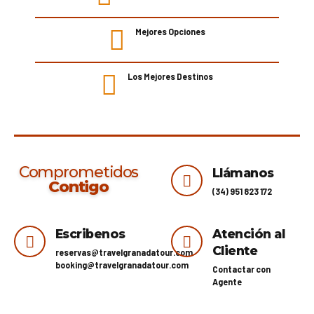
Mejores Opciones
Los Mejores Destinos
Comprometidos
Llámanos
Contigo
(34) 951 823 172
Escribenos
Atención al
Cliente
reservas@travelgranadatour.com
booking@travelgranadatour.com
Contactar con
Agente