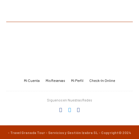
Mi Cuenta
Mis Reservas
Mi Perfil
Check-In Online
Síguenos en Nuestras Redes
- Travel Granada Tour - Servicios y Gestión Izabra SL - Copyright© 2024