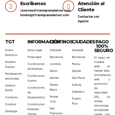
Escribenos
Atención al
Cliente
reservas@travelgranadatour.com
booking@travelgranadatour.com
Contactar con
Agente
TGT
INFORMACIÓN
DESTINOS
CIUDADES
PAGO
100%
SEGURO
Sobre
Aviso Legal
Granada
Granada
Nosotros
Privacidad
Barcelona
Barcelona
El pago en
Nuestro
nuestra
Condiciones
Londres
Moscu
web, se
Equipo
de Reservas
realiza bajo
Berlín
Zagreb
Reclamación
encriptación
Condiciones
Atenas
Sao Paulo
Aerolíneas
web y
Vuelos
protocolo
Paises
Sydney
Gestión
Condiciones
de
Bajos
RGPD
Estambul
de
seguridad
Nueva
SSL. La
Contacto
Alojamientos
Puerto
misma
York
Rico
Cookies
Condiciones
tecnología
San
Reservas
encriptada
Descarga
Francisco
Trenes
usada por