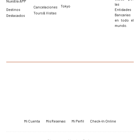
Nuestra APP
las
Tokyo
Cancelaciones
Destinos
Entidades
Tours & Visitas
Bancarias
Destacados
en todo el
mundo.
Mi Cuenta
Mis Reservas
Mi Perfil
Check-In Online