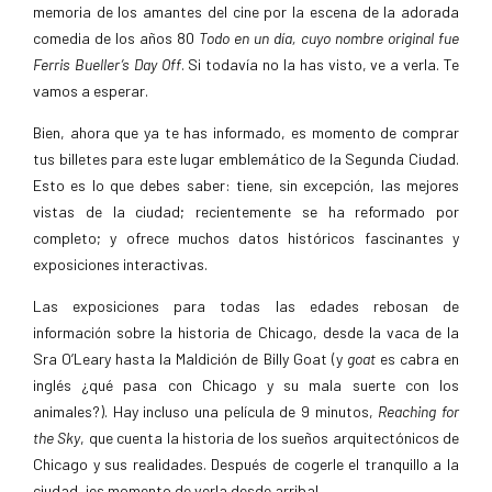
memoria de los amantes del cine por la escena de la adorada
comedia de los años 80
Todo en un día, cuyo nombre original fue
Ferris Bueller’s Day Off
. Si todavía no la has visto, ve a verla. Te
vamos a esperar.
Bien, ahora que ya te has informado, es momento de comprar
tus billetes para este lugar emblemático de la Segunda Ciudad.
Esto es lo que debes saber: tiene, sin excepción, las mejores
vistas de la ciudad; recientemente se ha reformado por
completo; y ofrece muchos datos históricos fascinantes y
exposiciones interactivas.
Las exposiciones para todas las edades rebosan de
información sobre la historia de Chicago, desde la vaca de la
Sra O’Leary hasta la Maldición de Billy Goat (y
goat
es cabra en
inglés ¿qué pasa con Chicago y su mala suerte con los
animales?). Hay incluso una película de 9 minutos,
Reaching for
the Sky
, que cuenta la historia de los sueños arquitectónicos de
Chicago y sus realidades. Después de cogerle el tranquillo a la
ciudad, ¡es momento de verla desde arriba!