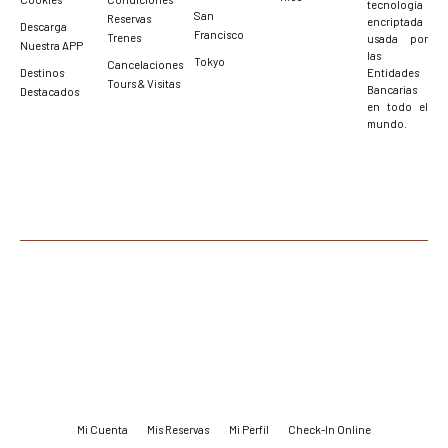
tecnología
San
Reservas
encriptada
Descarga
Francisco
Trenes
usada por
Nuestra APP
las
Tokyo
Cancelaciones
Destinos
Entidades
Tours & Visitas
Bancarias
Destacados
en todo el
mundo.
Mi Cuenta
Mis Reservas
Mi Perfil
Check-In Online