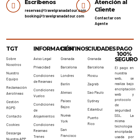
Escribenos
Atención al
Cliente
reservas@travelgranadatour.com
booking@travelgranadatour.com
Contactar con
Agente
TGT
INFORMACIÓN
DESTINOS
CIUDADES
PAGO
100%
SEGURO
Sobre
Aviso Legal
Granada
Granada
Nosotros
Privacidad
Barcelona
Barcelona
El pago en
Nuestro
nuestra
Condiciones
Londres
Moscu
web, se
Equipo
de Reservas
realiza bajo
Berlín
Zagreb
Reclamación
encriptación
Condiciones
Atenas
Sao Paulo
Aerolíneas
web y
Vuelos
protocolo
Paises
Sydney
Gestión
Condiciones
de
Bajos
RGPD
Estambul
de
seguridad
Nueva
SSL. La
Contacto
Alojamientos
Puerto
misma
York
Rico
Cookies
Condiciones
tecnología
San
Reservas
encriptada
Descarga
Francisco
Trenes
usada por
Nuestra APP