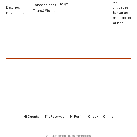
las
Tokyo
Cancelaciones
Destinos
Entidades
Tours & Visitas
Bancarias
Destacados
en todo el
mundo.
Mi Cuenta
Mis Reservas
Mi Perfil
Check-In Online
Síguenos en Nuestras Redes