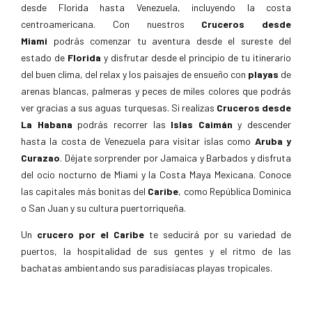
desde Florida hasta Venezuela, incluyendo la costa
centroamericana. Con nuestros
Cruceros desde
Miami
podrás comenzar tu aventura desde el sureste del
estado de
Florida
y disfrutar desde el principio de tu itinerario
del buen clima, del relax y los paisajes de ensueño con
playas
de
arenas blancas, palmeras y peces de miles colores que podrás
ver gracias a sus aguas turquesas. Si realizas
Cruceros desde
La Habana
podrás recorrer las
Islas Caimán
y descender
hasta la costa de Venezuela para visitar islas como
Aruba y
Curazao
. Déjate sorprender por Jamaica y Barbados y disfruta
del ocio nocturno de Miami y la Costa Maya Mexicana. Conoce
las capitales más bonitas del
Caribe
, como República Dominica
o San Juan y su cultura puertorriqueña.
Un
crucero por el Caribe
te seducirá por su variedad de
puertos, la hospitalidad de sus gentes y el ritmo de las
bachatas ambientando sus paradisíacas playas tropicales.